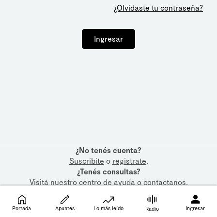
¿Olvidaste tu contraseña?
Ingresar
¿No tenés cuenta?
Suscribite
o
registrate
.
¿Tenés consultas?
Visitá nuestro
centro de ayuda
o
contactanos
.
Portada
Apuntes
Lo más leído
Ingresar
Radio