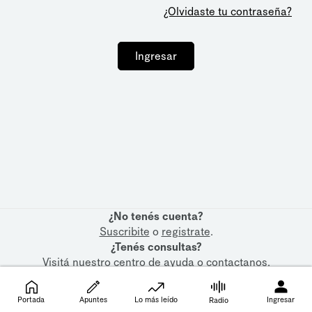
¿Olvidaste tu contraseña?
Ingresar
¿No tenés cuenta?
Suscribite
o
registrate
.
¿Tenés consultas?
Visitá nuestro
centro de ayuda
o
contactanos
.
Portada
Apuntes
Lo más leído
Ingresar
Radio