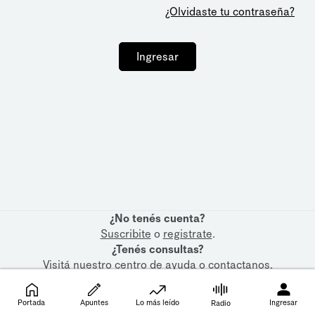
¿Olvidaste tu contraseña?
Ingresar
¿No tenés cuenta?
Suscribite
o
registrate
.
¿Tenés consultas?
Visitá nuestro
centro de ayuda
o
contactanos
.
Portada
Apuntes
Lo más leído
Ingresar
Radio