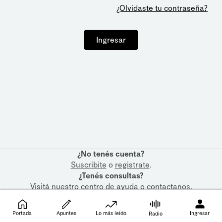
¿Olvidaste tu contraseña?
Ingresar
¿No tenés cuenta?
Suscribite
o
registrate
.
¿Tenés consultas?
Visitá nuestro
centro de ayuda
o
contactanos
.
Portada
Apuntes
Lo más leído
Ingresar
Radio