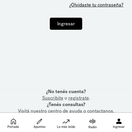
¿Olvidaste tu contraseña?
Ingresar
¿No tenés cuenta?
Suscribite
o
registrate
.
¿Tenés consultas?
Visitá nuestro
centro de ayuda
o
contactanos
.
Portada
Apuntes
Lo más leído
Ingresar
Radio