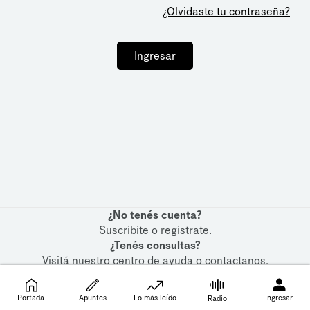
¿Olvidaste tu contraseña?
Ingresar
¿No tenés cuenta?
Suscribite
o
registrate
.
¿Tenés consultas?
Visitá nuestro
centro de ayuda
o
contactanos
.
Portada
Apuntes
Lo más leído
Ingresar
Radio