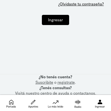
¿Olvidaste tu contraseña?
Ingresar
¿No tenés cuenta?
Suscribite
o
registrate
.
¿Tenés consultas?
Visitá nuestro
centro de ayuda
o
contactanos
.
Portada
Apuntes
Lo más leído
Ingresar
Radio