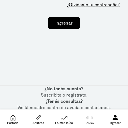
¿Olvidaste tu contraseña?
Ingresar
¿No tenés cuenta?
Suscribite
o
registrate
.
¿Tenés consultas?
Visitá nuestro
centro de ayuda
o
contactanos
.
Portada
Apuntes
Lo más leído
Ingresar
Radio