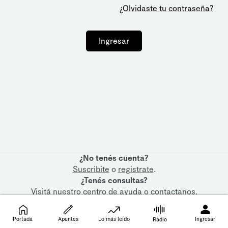
¿Olvidaste tu contraseña?
Ingresar
¿No tenés cuenta?
Suscribite
o
registrate
.
¿Tenés consultas?
Visitá nuestro
centro de ayuda
o
contactanos
.
Portada
Apuntes
Lo más leído
Ingresar
Radio