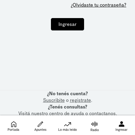
¿Olvidaste tu contraseña?
Ingresar
¿No tenés cuenta?
Suscribite
o
registrate
.
¿Tenés consultas?
Visitá nuestro
centro de ayuda
o
contactanos
.
Portada
Apuntes
Lo más leído
Ingresar
Radio