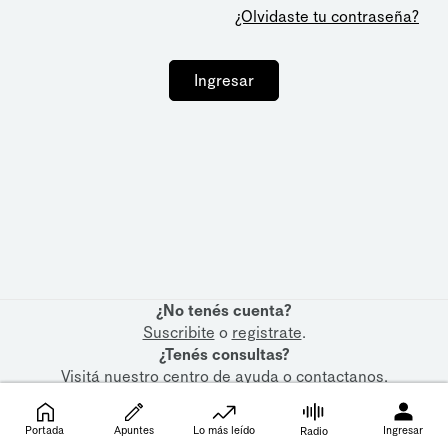
¿Olvidaste tu contraseña?
Ingresar
¿No tenés cuenta?
Suscribite
o
registrate
.
¿Tenés consultas?
Visitá nuestro
centro de ayuda
o
contactanos
.
Portada
Apuntes
Lo más leído
Ingresar
Radio