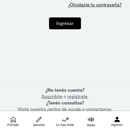
¿Olvidaste tu contraseña?
Ingresar
¿No tenés cuenta?
Suscribite
o
registrate
.
¿Tenés consultas?
Visitá nuestro
centro de ayuda
o
contactanos
.
Portada
Apuntes
Lo más leído
Ingresar
Radio