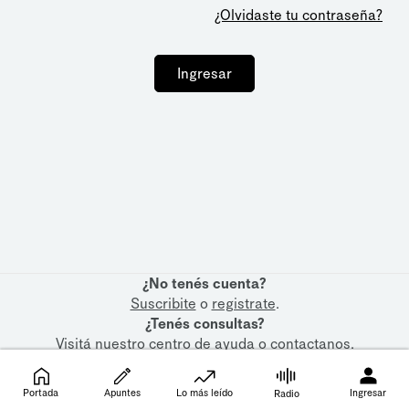
¿Olvidaste tu contraseña?
Ingresar
¿No tenés cuenta?
Suscribite
o
registrate
.
¿Tenés consultas?
Visitá nuestro
centro de ayuda
o
contactanos
.
Portada
Apuntes
Lo más leído
Ingresar
Radio