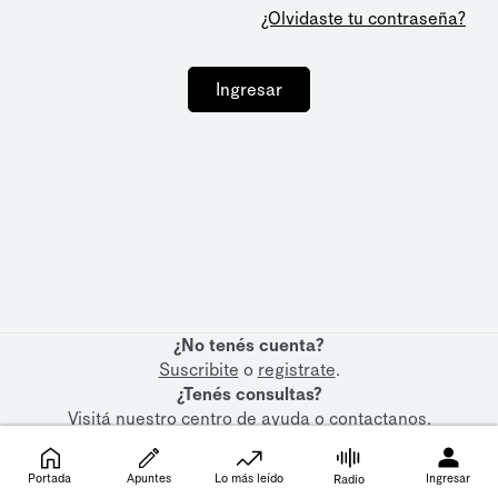
¿Olvidaste tu contraseña?
Ingresar
¿No tenés cuenta?
Suscribite
o
registrate
.
¿Tenés consultas?
Visitá nuestro
centro de ayuda
o
contactanos
.
Portada
Apuntes
Lo más leído
Ingresar
Radio