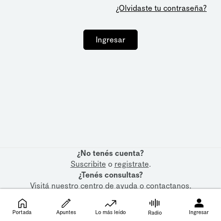
¿Olvidaste tu contraseña?
Ingresar
¿No tenés cuenta?
Suscribite
o
registrate
.
¿Tenés consultas?
Visitá nuestro
centro de ayuda
o
contactanos
.
Portada
Apuntes
Lo más leído
Ingresar
Radio