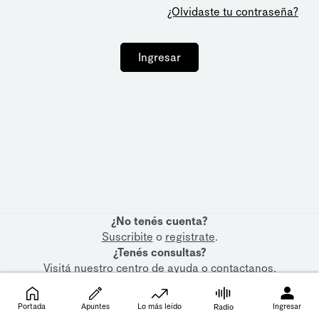
¿Olvidaste tu contraseña?
Ingresar
¿No tenés cuenta?
Suscribite
o
registrate
.
¿Tenés consultas?
Visitá nuestro
centro de ayuda
o
contactanos
.
Portada
Apuntes
Lo más leído
Ingresar
Radio