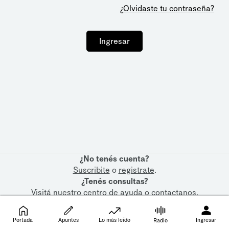
¿Olvidaste tu contraseña?
Ingresar
¿No tenés cuenta?
Suscribite
o
registrate
.
¿Tenés consultas?
Visitá nuestro
centro de ayuda
o
contactanos
.
Portada
Apuntes
Lo más leído
Ingresar
Radio