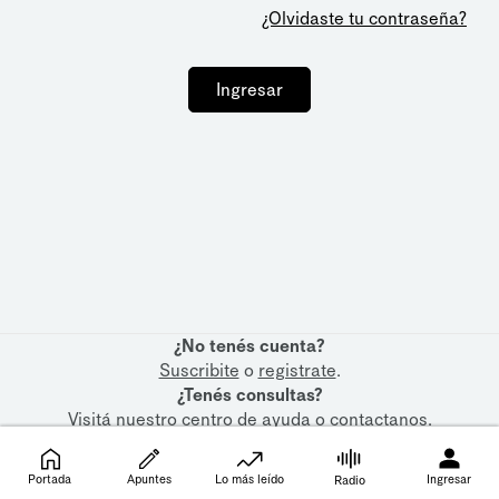
¿Olvidaste tu contraseña?
Ingresar
¿No tenés cuenta?
Suscribite
o
registrate
.
¿Tenés consultas?
Visitá nuestro
centro de ayuda
o
contactanos
.
Portada
Apuntes
Lo más leído
Ingresar
Radio