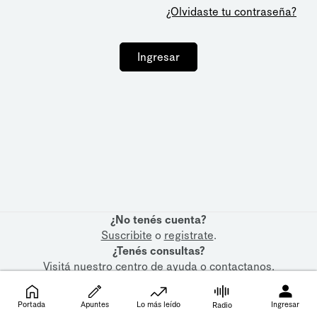
¿Olvidaste tu contraseña?
Ingresar
¿No tenés cuenta?
Suscribite
o
registrate
.
¿Tenés consultas?
Visitá nuestro
centro de ayuda
o
contactanos
.
Portada
Apuntes
Lo más leído
Ingresar
Radio