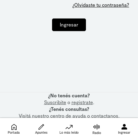
¿Olvidaste tu contraseña?
Ingresar
¿No tenés cuenta?
Suscribite
o
registrate
.
¿Tenés consultas?
Visitá nuestro
centro de ayuda
o
contactanos
.
Portada
Apuntes
Lo más leído
Ingresar
Radio