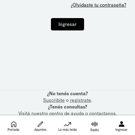
¿Olvidaste tu contraseña?
Ingresar
¿No tenés cuenta?
Suscribite
o
registrate
.
¿Tenés consultas?
Visitá nuestro
centro de ayuda
o
contactanos
.
Portada
Apuntes
Lo más leído
Ingresar
Radio