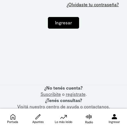
¿Olvidaste tu contraseña?
Ingresar
¿No tenés cuenta?
Suscribite
o
registrate
.
¿Tenés consultas?
Visitá nuestro
centro de ayuda
o
contactanos
.
Portada
Apuntes
Lo más leído
Ingresar
Radio