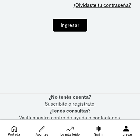
¿Olvidaste tu contraseña?
Ingresar
¿No tenés cuenta?
Suscribite
o
registrate
.
¿Tenés consultas?
Visitá nuestro
centro de ayuda
o
contactanos
.
Portada
Apuntes
Lo más leído
Ingresar
Radio