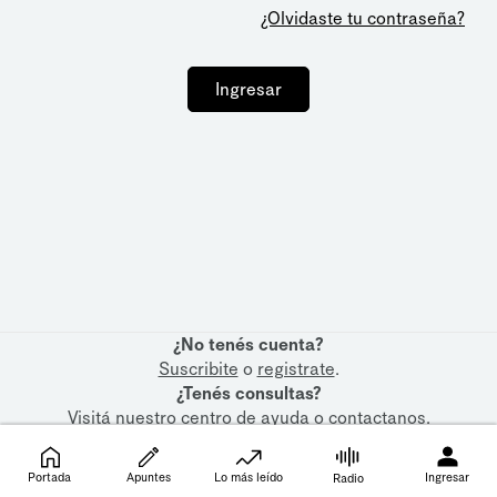
¿Olvidaste tu contraseña?
Ingresar
¿No tenés cuenta?
Suscribite
o
registrate
.
¿Tenés consultas?
Visitá nuestro
centro de ayuda
o
contactanos
.
Portada
Apuntes
Lo más leído
Ingresar
Radio