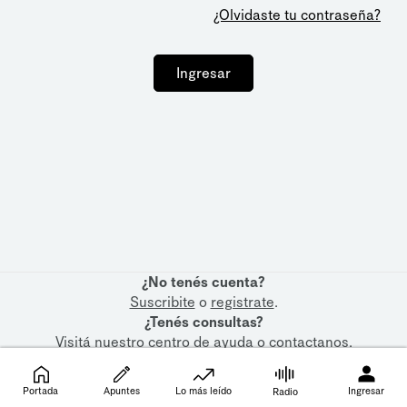
¿Olvidaste tu contraseña?
Ingresar
¿No tenés cuenta?
Suscribite
o
registrate
.
¿Tenés consultas?
Visitá nuestro
centro de ayuda
o
contactanos
.
Portada
Apuntes
Lo más leído
Ingresar
Radio