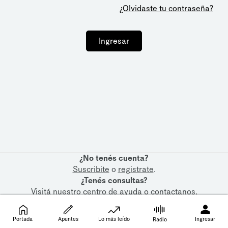
¿Olvidaste tu contraseña?
Ingresar
¿No tenés cuenta?
Suscribite
o
registrate
.
¿Tenés consultas?
Visitá nuestro
centro de ayuda
o
contactanos
.
Portada
Apuntes
Lo más leído
Ingresar
Radio