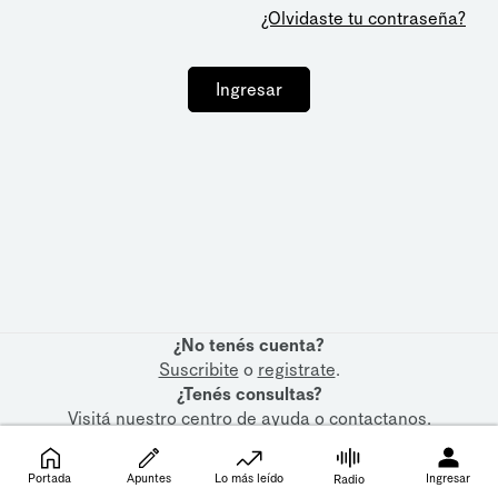
¿Olvidaste tu contraseña?
Ingresar
¿No tenés cuenta?
Suscribite
o
registrate
.
¿Tenés consultas?
Visitá nuestro
centro de ayuda
o
contactanos
.
Portada
Apuntes
Lo más leído
Ingresar
Radio