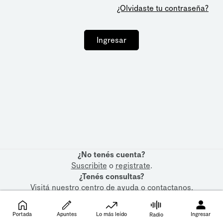
¿Olvidaste tu contraseña?
Ingresar
¿No tenés cuenta?
Suscribite
o
registrate
.
¿Tenés consultas?
Visitá nuestro
centro de ayuda
o
contactanos
.
Portada
Apuntes
Lo más leído
Ingresar
Radio