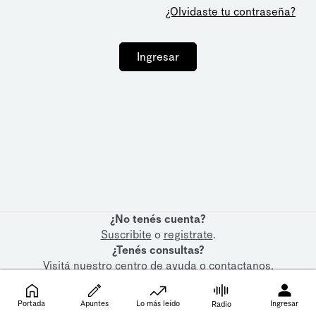
¿Olvidaste tu contraseña?
Ingresar
¿No tenés cuenta?
Suscribite
o
registrate
.
¿Tenés consultas?
Visitá nuestro
centro de ayuda
o
contactanos
.
Portada
Apuntes
Lo más leído
Ingresar
Radio