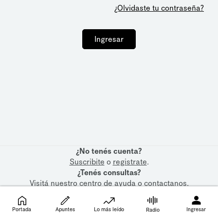
¿Olvidaste tu contraseña?
Ingresar
¿No tenés cuenta?
Suscribite
o
registrate
.
¿Tenés consultas?
Visitá nuestro
centro de ayuda
o
contactanos
.
Portada
Apuntes
Lo más leído
Ingresar
Radio