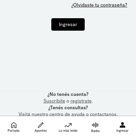
¿Olvidaste tu contraseña?
Ingresar
¿No tenés cuenta?
Suscribite
o
registrate
.
¿Tenés consultas?
Visitá nuestro
centro de ayuda
o
contactanos
.
Portada
Apuntes
Lo más leído
Ingresar
Radio