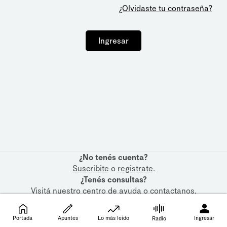
¿Olvidaste tu contraseña?
Ingresar
¿No tenés cuenta?
Suscribite
o
registrate
.
¿Tenés consultas?
Visitá nuestro
centro de ayuda
o
contactanos
.
Portada
Apuntes
Lo más leído
Ingresar
Radio