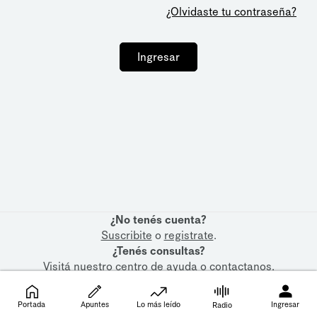
¿Olvidaste tu contraseña?
Ingresar
¿No tenés cuenta?
Suscribite
o
registrate
.
¿Tenés consultas?
Visitá nuestro
centro de ayuda
o
contactanos
.
Portada
Apuntes
Lo más leído
Ingresar
Radio