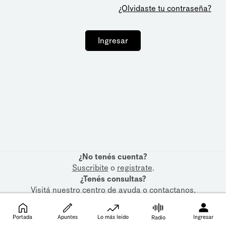
¿Olvidaste tu contraseña?
Ingresar
¿No tenés cuenta?
Suscribite
o
registrate
.
¿Tenés consultas?
Visitá nuestro
centro de ayuda
o
contactanos
.
Portada
Apuntes
Lo más leído
Ingresar
Radio