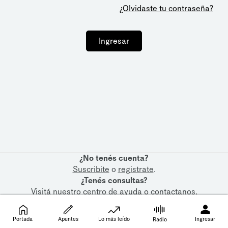
¿Olvidaste tu contraseña?
Ingresar
¿No tenés cuenta?
Suscribite
o
registrate
.
¿Tenés consultas?
Visitá nuestro
centro de ayuda
o
contactanos
.
Portada
Apuntes
Lo más leído
Ingresar
Radio