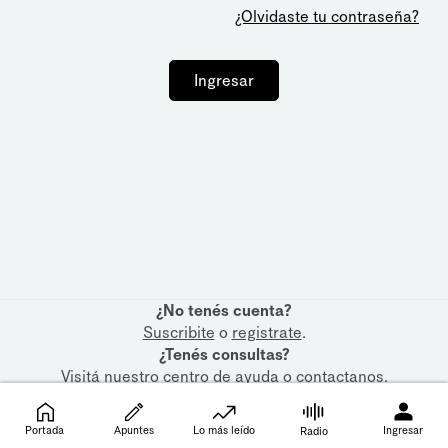
¿Olvidaste tu contraseña?
Ingresar
¿No tenés cuenta?
Suscribite
o
registrate
.
¿Tenés consultas?
Visitá nuestro
centro de ayuda
o
contactanos
.
Portada
Apuntes
Lo más leído
Ingresar
Radio