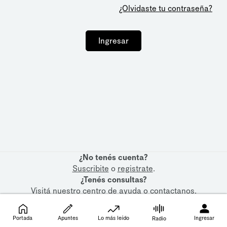
¿Olvidaste tu contraseña?
Ingresar
¿No tenés cuenta?
Suscribite
o
registrate
.
¿Tenés consultas?
Visitá nuestro
centro de ayuda
o
contactanos
.
Portada
Apuntes
Lo más leído
Ingresar
Radio