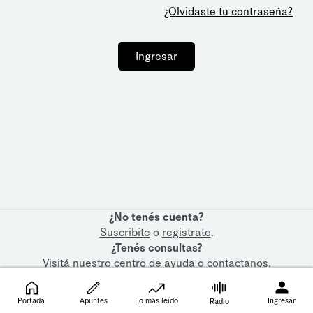
¿Olvidaste tu contraseña?
Ingresar
¿No tenés cuenta?
Suscribite
o
registrate
.
¿Tenés consultas?
Visitá nuestro
centro de ayuda
o
contactanos
.
Portada
Apuntes
Lo más leído
Ingresar
Radio