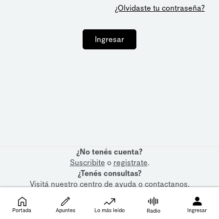
¿Olvidaste tu contraseña?
Ingresar
¿No tenés cuenta?
Suscribite
o
registrate
.
¿Tenés consultas?
Visitá nuestro
centro de ayuda
o
contactanos
.
Portada
Apuntes
Lo más leído
Ingresar
Radio