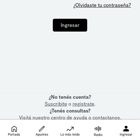
¿Olvidaste tu contraseña?
Ingresar
¿No tenés cuenta?
Suscribite
o
registrate
.
¿Tenés consultas?
Visitá nuestro
centro de ayuda
o
contactanos
.
Portada
Apuntes
Lo más leído
Ingresar
Radio