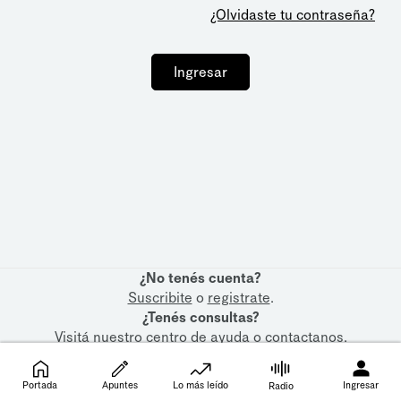
¿Olvidaste tu contraseña?
Ingresar
¿No tenés cuenta?
Suscribite
o
registrate
.
¿Tenés consultas?
Visitá nuestro
centro de ayuda
o
contactanos
.
Portada
Apuntes
Lo más leído
Ingresar
Radio