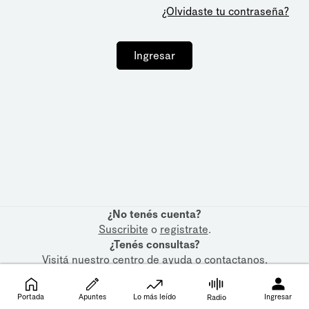
¿Olvidaste tu contraseña?
Ingresar
¿No tenés cuenta?
Suscribite
o
registrate
.
¿Tenés consultas?
Visitá nuestro
centro de ayuda
o
contactanos
.
Portada
Apuntes
Lo más leído
Ingresar
Radio