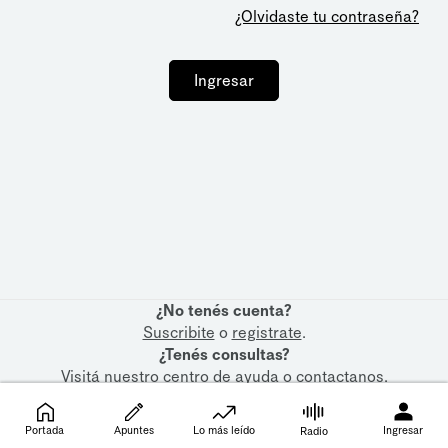
¿Olvidaste tu contraseña?
Ingresar
¿No tenés cuenta?
Suscribite
o
registrate
.
¿Tenés consultas?
Visitá nuestro
centro de ayuda
o
contactanos
.
Portada
Apuntes
Lo más leído
Ingresar
Radio