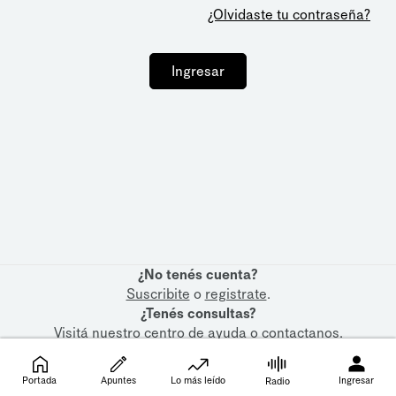
¿Olvidaste tu contraseña?
Ingresar
¿No tenés cuenta?
Suscribite
o
registrate
.
¿Tenés consultas?
Visitá nuestro
centro de ayuda
o
contactanos
.
Portada
Apuntes
Lo más leído
Ingresar
Radio