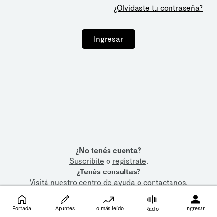
¿Olvidaste tu contraseña?
Ingresar
¿No tenés cuenta?
Suscribite
o
registrate
.
¿Tenés consultas?
Visitá nuestro
centro de ayuda
o
contactanos
.
Portada
Apuntes
Lo más leído
Ingresar
Radio