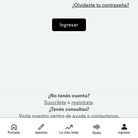
¿Olvidaste tu contraseña?
Ingresar
¿No tenés cuenta?
Suscribite
o
registrate
.
¿Tenés consultas?
Visitá nuestro
centro de ayuda
o
contactanos
.
Portada
Apuntes
Lo más leído
Ingresar
Radio