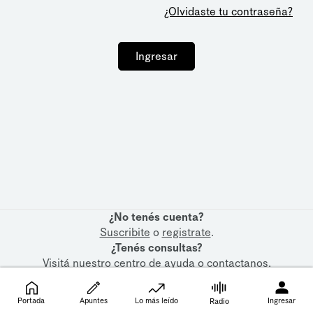
¿Olvidaste tu contraseña?
Ingresar
¿No tenés cuenta?
Suscribite
o
registrate
.
¿Tenés consultas?
Visitá nuestro
centro de ayuda
o
contactanos
.
Portada
Apuntes
Lo más leído
Ingresar
Radio