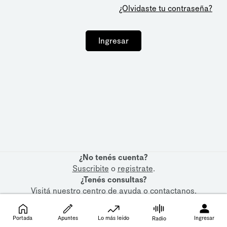
¿Olvidaste tu contraseña?
Ingresar
¿No tenés cuenta?
Suscribite
o
registrate
.
¿Tenés consultas?
Visitá nuestro
centro de ayuda
o
contactanos
.
Portada
Apuntes
Lo más leído
Ingresar
Radio