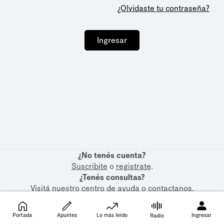
¿Olvidaste tu contraseña?
Ingresar
¿No tenés cuenta?
Suscribite
o
registrate
.
¿Tenés consultas?
Visitá nuestro
centro de ayuda
o
contactanos
.
Portada
Apuntes
Lo más leído
Ingresar
Radio