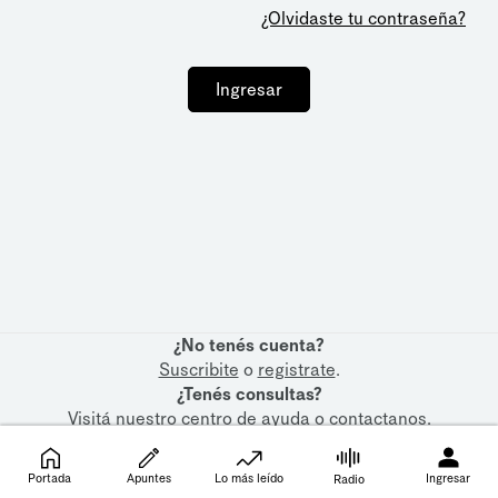
¿Olvidaste tu contraseña?
Ingresar
¿No tenés cuenta?
Suscribite
o
registrate
.
¿Tenés consultas?
Visitá nuestro
centro de ayuda
o
contactanos
.
Portada
Apuntes
Lo más leído
Ingresar
Radio